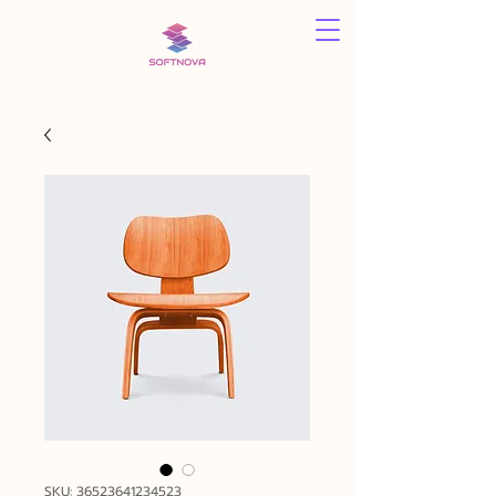
SKU: 36523641234523