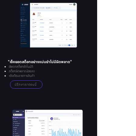
"เช็คยอดสต็อกอย่างแม่นยำไม่มีผิดพลาด"
อัพเดทสต็อกอัตโนมัติ
สต็อกผิดพลาดน้อยลง
แจ้งเตือนรายการสินค้า
ปรึกษาเราตอนนี้