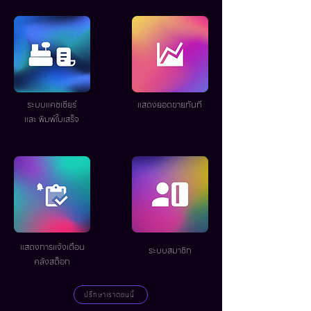
ระบบแคชเชียร์
แสดงยอดขายทันที
และ พิมพ์ใบเสร็จ
แสดงการแจ้งเตือน
ระบบสมาชิก
คลังสต็อก
ปรึกษาเราตอนนี้