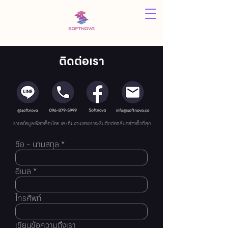
ติดต่อเรา
เราขอข้อมูลเพียงเล็กน้อย และทีมงานของเราจะรีบติดต่อกลับอย่างเร็วที่สุด
ชื่อ - นามสกุล
อีเมล
โทรศัพท์
เขียนข้อความถึงเรา