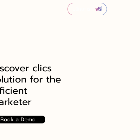
scover clics
lution for the
ficient
arketer
Book a Demo