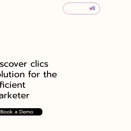
scover clics
lution for the
ficient
arketer
Book a Demo