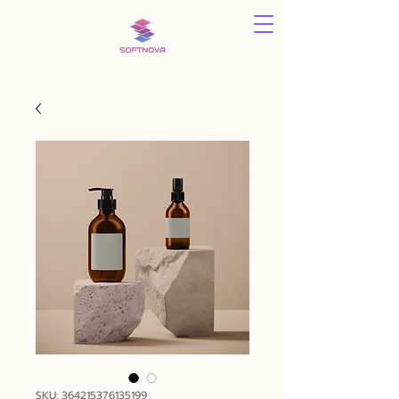
SKU: 364215376135199